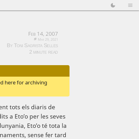
Feb 14, 2007
Mar 29, 2021
By Toni Sagrista Selles
2 minute read
d here for archiving
t tots els diaris de
ts a Eto’o per les seves
lunyania, Eto’o té tota la
enaments, sense fer tard