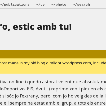
~/publications
~/cv
~/photo
~/search
’o, estic amb tu!
a post made in my old blog dimlight.wrodpress.com, include
iva on-line i quedo astorat veient que absolutamen
Deportivo, El9, Avui…) reprimeixen i piquen els di
 si sóc jo l’extrany, però, com jo ho veig des de la l
 ell sempre ha estat amb el grup, a tots els entr