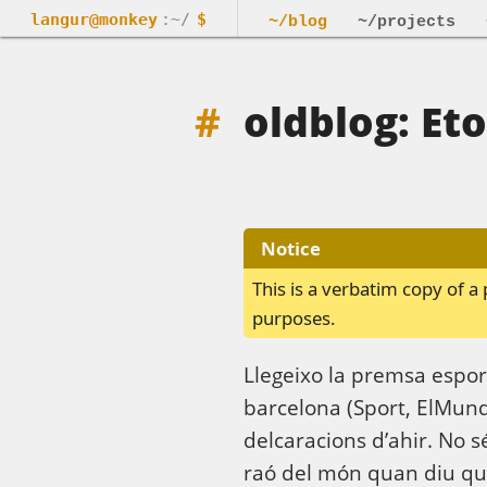
langur@monkey
:~/
$
~/blog
~/projects
oldblog: Eto
Notice
This is a verbatim copy of 
purposes.
Llegeixo la premsa esport
barcelona (Sport, ElMundo
delcaracions d’ahir. No sé
raó del món quan diu que