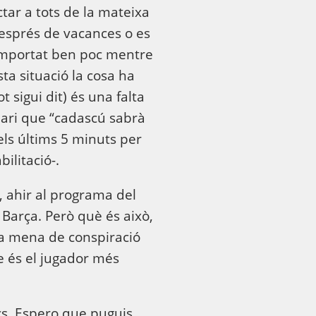
tar a tots de la mateixa
després de vacances o es
 importat ben poc mentre
ta situació la cosa ha
 sigui dit) és una falta
lari que “cadascú sabrà
els últims 5 minuts per
ilitació-.
 ahir al programa del
 Barça. Però què és això,
na mena de conspiració
e és el jugador més
cs. Espero que puguis