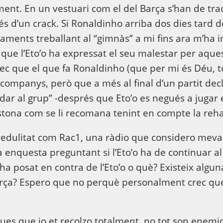
ment. En un vestuari com el del Barça s’han de trac
és d’un crack. Si Ronaldinho arriba dos dies tard 
aments treballant al “gimnàs” a mi fins ara m’ha
a que l’Eto’o ha expressat el seu malestar per aques
c que el que fa Ronaldinho (que per mi és Déu, tot
 companys, però que a més al final d’un partit dec
udar al grup” -després que Eto’o es negués a jugar 
stona com se li recomana tenint en compte la rehab
dulitat com Rac1, una ràdio que considero meva,
na enquesta preguntant si l’Eto’o ha de continuar al
ha posat en contra de l’Eto’o o què? Existeix algu
Barça? Espero que no perquè personalment crec qu
gues que jo et recolzo totalment, no tot son enemi