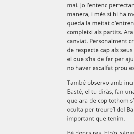
mai. Jo l’entenc perfecta
manera, i més si hi ha m
queda la meitat d’entren
compleixi als partits. Ar
canviat. Personalment cre
de respecte cap als seus
el que s’ha de fer per aj
no haver escalfat prou e
També observo amb incre
Basté, el tu diràs, fan u
que ara de cop tothom s’
oculta per treure’l del 
important que tenim.
Bé doncs res, Eto’o, sàpi